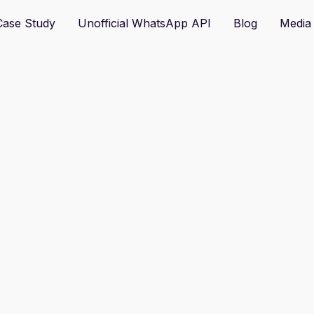
hatsApp Solution Provider, support TVP funding.
Contact us
Case Study
Unofficial WhatsApp API
Blog
Media